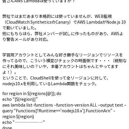
皆さんAWS Lambdaは使っていますか？
弊社ではまだあまり本格的には使っていませんが、WEB監視
（CloudWatch SyntheticsのCanary）でAWS LambdaがNode.js 10
で動いていました。
他にもちらほら、弊社メンバーが試しに作ったものがあり、AWSよ
り警告メールがあり対応。
学習用アカウントとしてみんな好き勝手なリージョンでリソースを
作ってるので、こういう横並びチェックの時面倒です・・・（統制な
にそれ美味しいの？いや、本番アカウントはちゃんとやってます
よ！）。
ということで、CloudShellを使って全リージョンに対して、
nodejs10.xを利用しているLambda関数をチェック。
for region in ${regions[@]}; do
echo “[${region}]”
aws lambda list-functions –function-version ALL –output text –
query “Functions[?Runtime==’nodejs10.x’].FunctionArn” –
region ${region}
echo “———————“
done